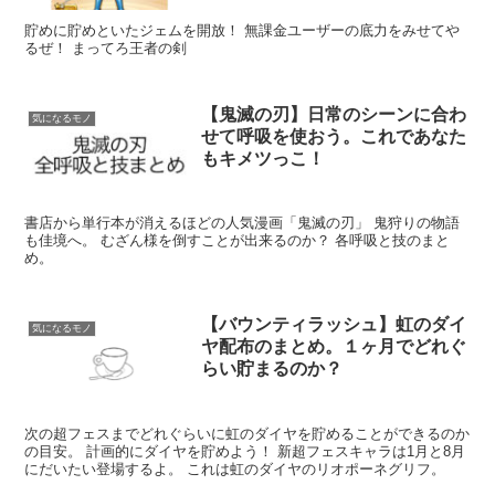
貯めに貯めといたジェムを開放！ 無課金ユーザーの底力をみせてや
るぜ！ まってろ王者の剣
【鬼滅の刃】日常のシーンに合わ
気になるモノ
せて呼吸を使おう。これであなた
もキメツっこ！
書店から単行本が消えるほどの人気漫画「鬼滅の刃」 鬼狩りの物語
も佳境へ。 むざん様を倒すことが出来るのか？ 各呼吸と技のまと
め。
【バウンティラッシュ】虹のダイ
気になるモノ
ヤ配布のまとめ。１ヶ月でどれぐ
らい貯まるのか？
次の超フェスまでどれぐらいに虹のダイヤを貯めることができるのか
の目安。 計画的にダイヤを貯めよう！ 新超フェスキャラは1月と8月
にだいたい登場するよ。 これは虹のダイヤのリオポーネグリフ。