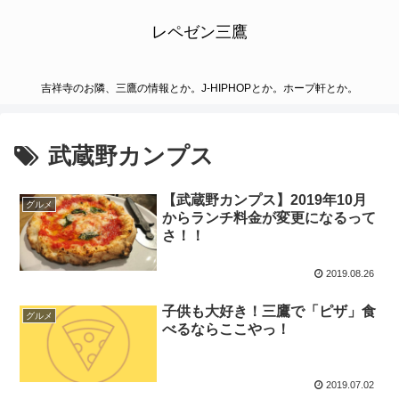
レペゼン三鷹
吉祥寺のお隣、三鷹の情報とか。J-HIPHOPとか。ホープ軒とか。
武蔵野カンプス
【武蔵野カンプス】2019年10月
グルメ
からランチ料金が変更になるって
さ！！
2019.08.26
子供も大好き！三鷹で「ピザ」食
グルメ
べるならここやっ！
2019.07.02