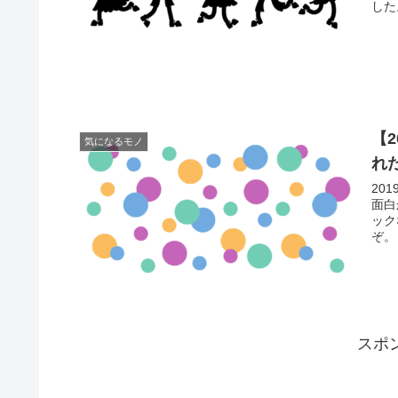
した
【
気になるモノ
れ
20
面白
ック
ぞ。
スポ