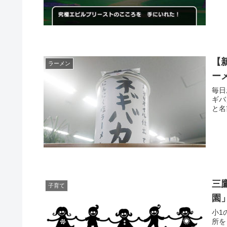
【
ラーメン
ー
毎日
ギバ
と名
三
子育て
園
小1
所を