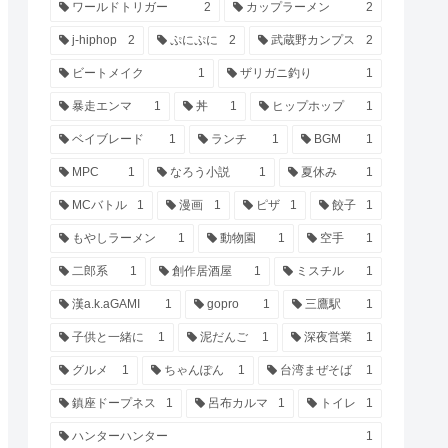
ワールドトリガー
2
カップラーメン
2
j-hiphop
2
ぷにぷに
2
武蔵野カンプス
2
ビートメイク
1
ザリガニ釣り
1
暴走エンマ
1
丼
1
ヒップホップ
1
ベイブレード
1
ランチ
1
BGM
1
MPC
1
なろう小説
1
夏休み
1
MCバトル
1
漫画
1
ピザ
1
餃子
1
もやしラーメン
1
動物園
1
空手
1
二郎系
1
創作居酒屋
1
ミスチル
1
漢a.k.aGAMI
1
gopro
1
三鷹駅
1
子供と一緒に
1
泥だんご
1
深夜営業
1
グルメ
1
ちゃんぽん
1
台湾まぜそば
1
鎮座ドープネス
1
呂布カルマ
1
トイレ
1
ハンターハンター
1