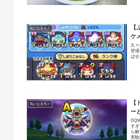
【
気になるモノ
ケ
久々
登場
ばせ
【
気になるモノ
ー
DQ
すぎ
ら解