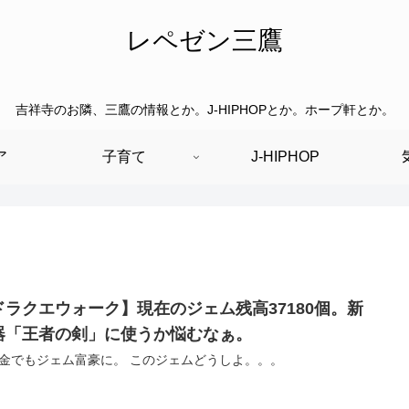
レペゼン三鷹
吉祥寺のお隣、三鷹の情報とか。J-HIPHOPとか。ホープ軒とか。
ア
子育て
J-HIPHOP
ドラクエウォーク】現在のジェム残高37180個。新
器「王者の剣」に使うか悩むなぁ。
金でもジェム富豪に。 このジェムどうしよ。。。