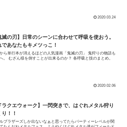
2020.03.24
鬼滅の刃】日常のシーンに合わせて呼吸を使おう。
れであなたもキメツっこ！
から単行本が消えるほどの人気漫画「鬼滅の刃」 鬼狩りの物語も
へ。 むざん様を倒すことが出来るのか？ 各呼吸と技のまとめ。
2020.02.06
ドラクエウォーク】一閃突きで、はぐれメタル狩り
くり！！
ルブラザーズしか出ないなぁと思ってたらパーティーレベルが関
てたんだねメタルフェス。ようやくはぐれメタル達がフィールド