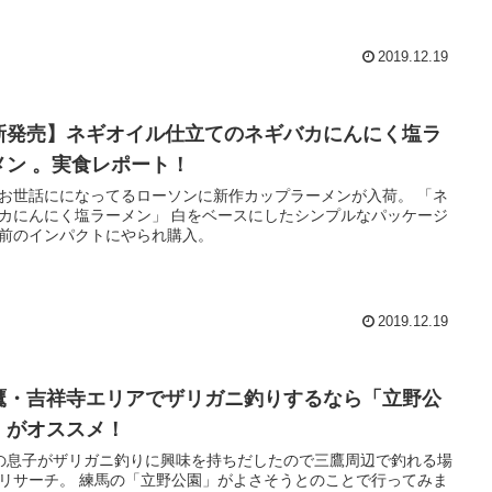
2019.12.19
新発売】ネギオイル仕立てのネギバカにんにく塩ラ
メン 。実食レポート！
お世話にになってるローソンに新作カップラーメンが入荷。 「ネ
カにんにく塩ラーメン」 白をベースにしたシンプルなパッケージ
前のインパクトにやられ購入。
2019.12.19
鷹・吉祥寺エリアでザリガニ釣りするなら「立野公
」がオススメ！
の息子がザリガニ釣りに興味を持ちだしたので三鷹周辺で釣れる場
リサーチ。 練馬の「立野公園」がよさそうとのことで行ってみま