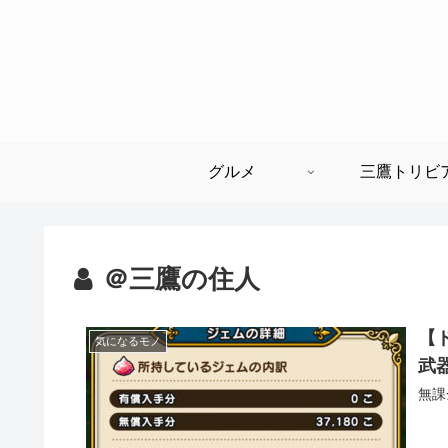
グルメ
三鷹トリビ
＠三鷹の住人
【
気になるモノ
武
無課