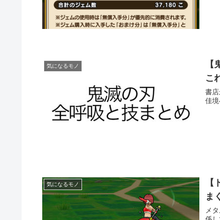
【
気になるモノ
こ
書店
佳境
【
気になるモノ
ま
メタ
係し