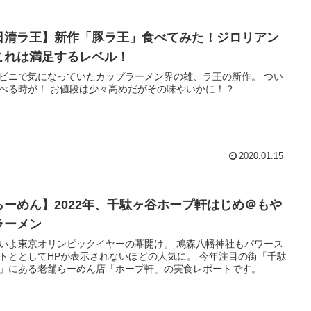
日清ラ王】新作「豚ラ王」食べてみた！ジロリアン
これは満足するレベル！
ビニで気になっていたカップラーメン界の雄、ラ王の新作。 つい
べる時が！ お値段は少々高めだがその味やいかに！？
2020.01.15
らーめん】2022年、千駄ヶ谷ホープ軒はじめ＠もや
ラーメン
いよ東京オリンピックイヤーの幕開け。 鳩森八幡神社もパワース
トととしてHPが表示されないほどの人気に。 今年注目の街「千駄
」にある老舗らーめん店「ホープ軒」の実食レポートです。