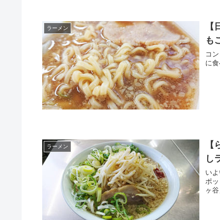
【
ラーメン
も
コン
に食
【
ラーメン
し
いよ
ポッ
ヶ谷