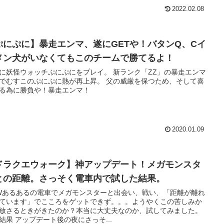
2022.02.08
ぷにぷに】暴走エンマ、遂にGETや！バタンQ、Cイ
メン犬がいなくてもこのチームで勝てるよ！
に妖怪ウォッチぷにぷにをプレイ。 新ランク「ZZ」の暴走エンマ
でむすこのぷにぷに熱が再上昇。 父の威厳を保つため、そして喜
る為に勝負や！暴走エンマ！
2020.01.09
ドラクエウォーク】神アップデート！メガモンスタ
との距離。さっそく電車内で試した結果。
Wあるあるの電車でメガモンスターと出会い、戦い、「距離が離れ
ています」でこころをゲットできず。。。ようやくこの苦しみか
放さるときがきたのか？本当に大丈夫なのか、試してみました。
実験結果 アップデート後の夜にさっそ...