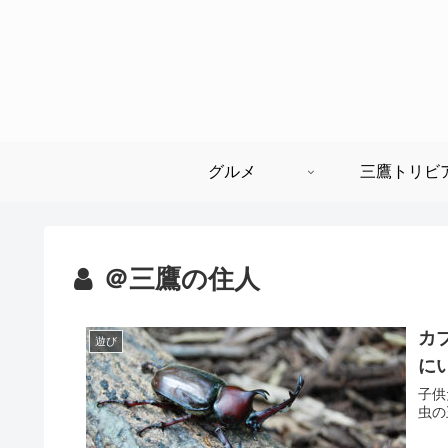
グルメ
三鷹トリビ
＠三鷹の住人
カ
遊び
に
子供
虫の