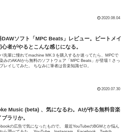
2020.08.04
料DAWソフト「MPC Beats」レビュー。ビートメイ
初心者がやるとこんな感じになる。
バ先輩に憧れてmachine MK３を購入するか迷ってたら、MPCで
染みのAKAIから無料のソフトウェア「MPC Beats」が登場！さっ
プレイしてみた。 ちなみに筆者は音楽知識ゼロ。
2020.07.30
oke Music (beta) 、気になるわ。AIが作る無料音楽
イブラリか。
cebookの広告で気になったもので。 最近YouTubeのBGMとか悩ん
。 YouTube、Instagram、Facebook、Twitch、