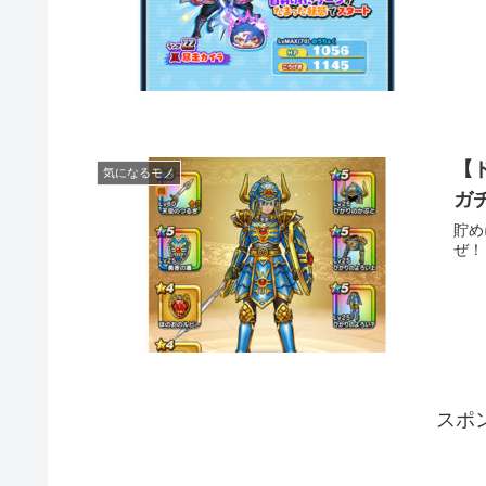
【
気になるモノ
ガ
貯め
ぜ！
スポ