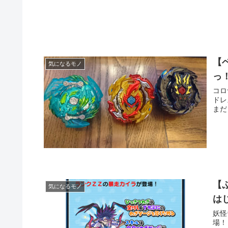
【
気になるモノ
っ
コロ
ドレ
まだ
【
気になるモノ
は
妖怪
場！