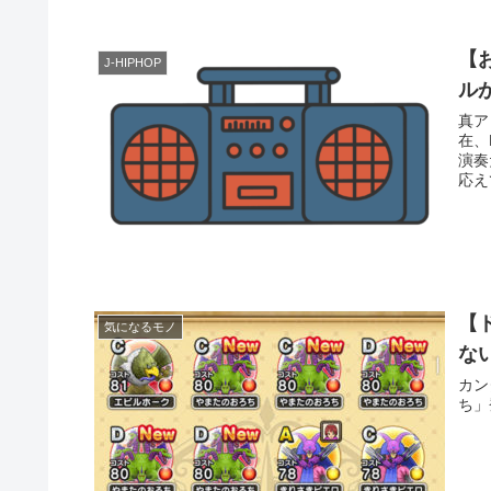
【お
J-HIPHOP
ル
真ア
在、
演奏
応え
【
気になるモノ
な
カン
ち」