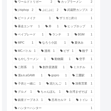
ワールドトリガー
2
カップラーメン
2
j-hiphop
2
ぷにぷに
2
武蔵野カンプス
2
ビートメイク
1
ザリガニ釣り
1
暴走エンマ
1
丼
1
ヒップホップ
1
ベイブレード
1
ランチ
1
BGM
1
MPC
1
なろう小説
1
夏休み
1
MCバトル
1
漫画
1
ピザ
1
餃子
1
もやしラーメン
1
動物園
1
空手
1
二郎系
1
創作居酒屋
1
ミスチル
1
漢a.k.aGAMI
1
gopro
1
三鷹駅
1
子供と一緒に
1
泥だんご
1
深夜営業
1
グルメ
1
ちゃんぽん
1
台湾まぜそば
1
鎮座ドープネス
1
呂布カルマ
1
トイレ
1
ハンターハンター
1