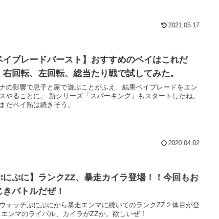
2021.05.17
ベイブレードバースト】おすすめのベイはこれだ
！右回転、左回転、総当たり戦で試してみた。
ナの影響で息子と家で遊ぶことがふえ、結果ベイブレードをエン
スやることに。 新シリーズ「スパーキング」もスタートしたね。
まだベイ熱は続きそう。
2020.04.02
ぷにぷに】ランクZZ、暴走カイラ登場！！今回もお
じきバトルだぜ！
ウォッチぷにぷにから暴走エンマに続いてのランクZZ２体目が登
 エンマのライバル、カイラがZZか。欲しいぜ！