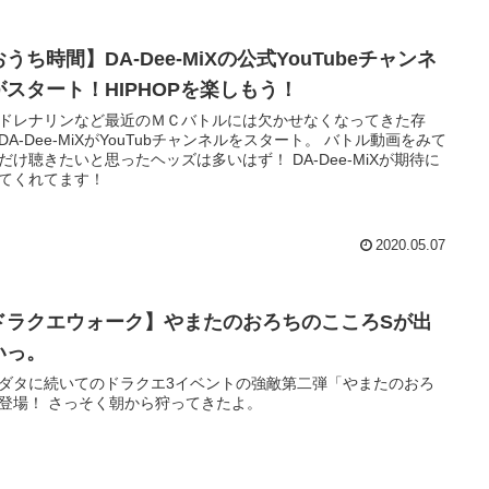
うち時間】DA-Dee-MiXの公式YouTubeチャンネ
がスタート！HIPHOPを楽しもう！
ドレナリンなど最近のＭＣバトルには欠かせなくなってきた存
DA-Dee-MiXがYouTubチャンネルをスタート。 バトル動画をみて
だけ聴きたいと思ったヘッズは多いはず！ DA-Dee-MiXが期待に
てくれてます！
2020.05.07
ドラクエウォーク】やまたのおろちのこころSが出
いっ。
ダタに続いてのドラクエ3イベントの強敵第二弾「やまたのおろ
登場！ さっそく朝から狩ってきたよ。