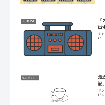
「
J-HIPHOP
出
すぐ
い！
最
気になるモノ
記
ドラ
び太