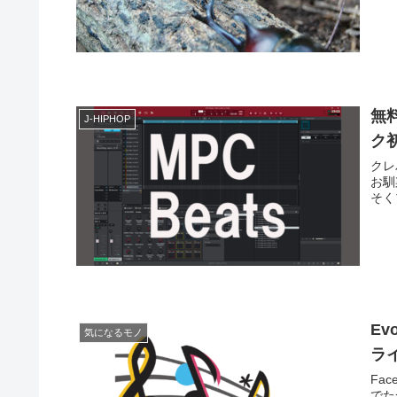
無
J-HIPHOP
ク
クレ
お馴
そく
Ev
気になるモノ
ラ
Fa
でたから調べてみた