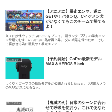
【ぷにぷに】暴走エンマ、遂に
気になるモノ
GETや！バタンQ、Cイケメン犬
がいなくてもこのチームで勝てる
よ！
久々に妖怪ウォッチぷにぷにをプレイ。 新ランク「ZZ」の暴走エン
マ登場でむすこのぷにぷに熱が再上昇。 父の威厳を保つため、そし
て喜ばせる為に勝負や！暴走エンマ！
【予約開始】GoPro最新モデル
気になるモノ
MAX＆HERO8 Black
ようやくゴープロの最新モデルが公開されましたねぇ。 360度カメラ
のMAXが気になるなぁ。
【鬼滅の刃】日常のシーンに合わ
気になるモノ
せて呼吸を使おう。これであなた