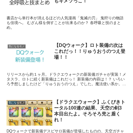
もキメツっこ！
書店から単行本が消えるほどの人気漫画「鬼滅の刃」 鬼狩りの物語
も佳境へ。 むざん様を倒すことが出来るのか？ 各呼吸と技のまと
め。
【DQウォーク】ロト装備の次は
気になるモノ
これだっ！！りゅうおうのつえ登
場！！
リリースから約１ヶ月。ドラクエウォークの新装備ガチャが実装！メ
タスラ、ロトに続く新装備はこれだっ！ 新装備の内容は！？ いろい
ろ予想しましたけど「りゅうおうのつえ」でした。魔法使い系か。ス
キルはドルモーア。敵1体にドルマ属性の...
【ドラクエウォーク】ふくびきト
気になるモノ
ータル100連の結果、天空の剣3
本目出たよ。そろそろ兜と盾く
れ！
DQウォークで新装備デスピサロ装備が登場したものの、天空ガチャ